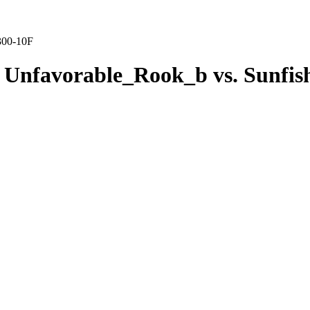
300-10F
Unfavorable_Rook_b vs. Sunfi
F