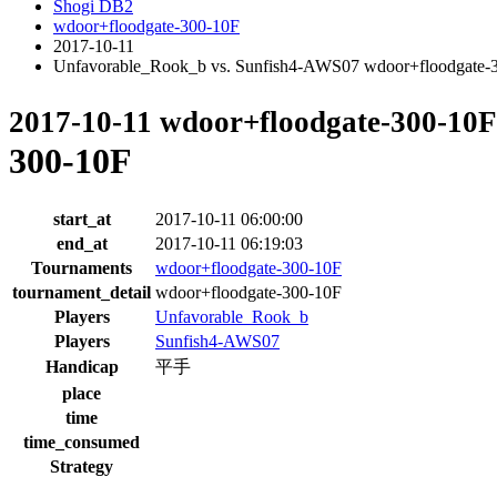
Shogi DB2
wdoor+floodgate-300-10F
2017-10-11
Unfavorable_Rook_b vs. Sunfish4-AWS07 wdoor+floodgate-
2017-10-11 wdoor+floodgate-300-10
300-10F
start_at
2017-10-11 06:00:00
end_at
2017-10-11 06:19:03
Tournaments
wdoor+floodgate-300-10F
tournament_detail
wdoor+floodgate-300-10F
Players
Unfavorable_Rook_b
Players
Sunfish4-AWS07
Handicap
平手
place
time
time_consumed
Strategy