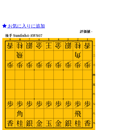
お気に入りに追加
評価値 -
後手 Sunfish4-AWS07
9
8
7
6
5
4
3
2
1
香
桂
銀
金
王
金
銀
桂
香
一
飛
角
二
歩
歩
歩
歩
歩
歩
歩
歩
歩
三
四
五
六
歩
歩
歩
歩
歩
歩
歩
歩
歩
七
角
飛
八
香
桂
銀
金
玉
金
銀
桂
香
九