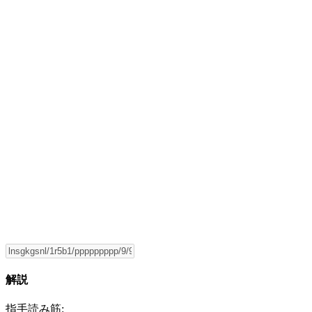
解説
指手読み筋: