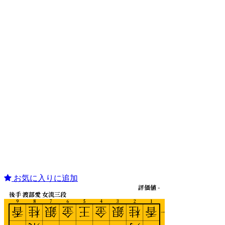
お気に入りに追加
評価値 -
後手 渡部愛 女流三段
9
8
7
6
5
4
3
2
1
香
桂
銀
金
王
金
銀
桂
香
一