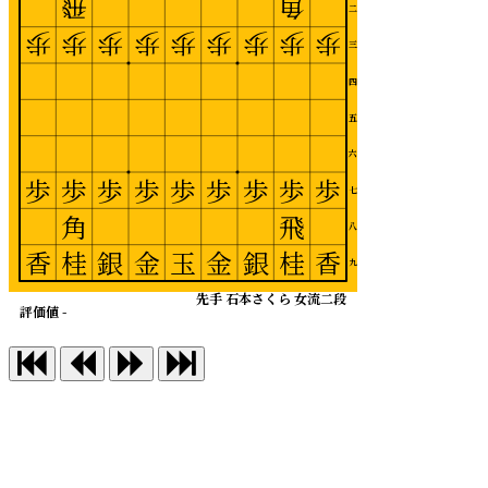
飛
角
二
歩
歩
歩
歩
歩
歩
歩
歩
歩
三
四
五
六
歩
歩
歩
歩
歩
歩
歩
歩
歩
七
角
飛
八
香
桂
銀
金
玉
金
銀
桂
香
九
先手 石本さくら 女流二段
評価値 -