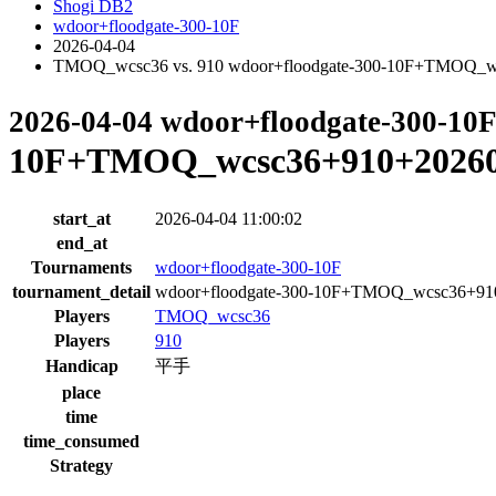
Shogi DB2
wdoor+floodgate-300-10F
2026-04-04
TMOQ_wcsc36 vs. 910 wdoor+floodgate-300-10F+TMOQ_w
2026-04-04 wdoor+floodgate-300-10
10F+TMOQ_wcsc36+910+20260
start_at
2026-04-04 11:00:02
end_at
Tournaments
wdoor+floodgate-300-10F
tournament_detail
wdoor+floodgate-300-10F+TMOQ_wcsc36+91
Players
TMOQ_wcsc36
Players
910
Handicap
平手
place
time
time_consumed
Strategy