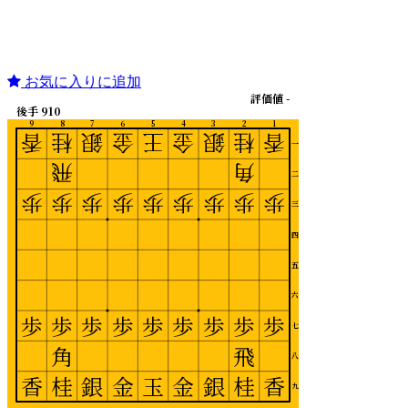
お気に入りに追加
評価値 -
後手 910
9
8
7
6
5
4
3
2
1
香
桂
銀
金
王
金
銀
桂
香
一
飛
角
二
歩
歩
歩
歩
歩
歩
歩
歩
歩
三
四
五
六
歩
歩
歩
歩
歩
歩
歩
歩
歩
七
角
飛
八
香
桂
銀
金
玉
金
銀
桂
香
九