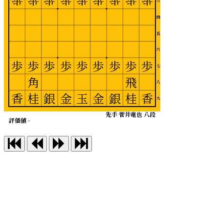
歩
歩
歩
歩
歩
歩
歩
歩
歩
三
四
五
六
歩
歩
歩
歩
歩
歩
歩
歩
歩
七
角
飛
八
香
桂
銀
金
玉
金
銀
桂
香
九
先手 菅井竜也 八段
評価値 -