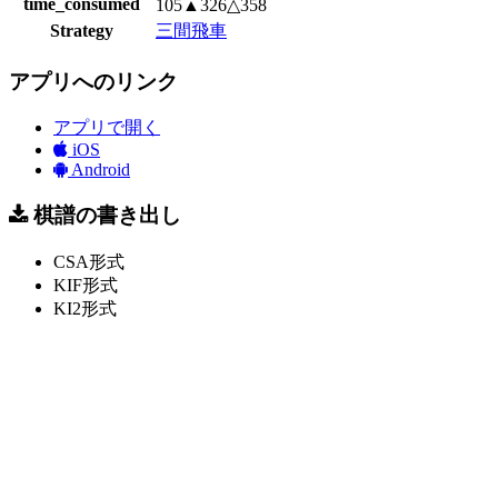
time_consumed
105▲326△358
Strategy
三間飛車
アプリへのリンク
アプリで開く
iOS
Android
棋譜の書き出し
CSA形式
KIF形式
KI2形式