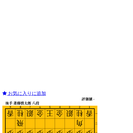
お気に入りに追加
評価値 -
後手 斎藤慎太郎 八段
9
8
7
6
5
4
3
2
1
香
桂
銀
金
王
金
銀
桂
香
一
飛
角
二