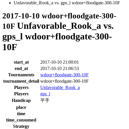
Unfavorable_Rook_a vs. gps_l wdoor+floodgate-300-10F
2017-10-10 wdoor+floodgate-300-
Unfavorable_Rook_a vs.
10F
gps_l wdoor+floodgate-300-
10F
start_at
2017-10-10 21:00:01
end_at
2017-10-10 21:06:53
Tournaments
wdoor+floodgate-300-10F
tournament_detail
wdoor+floodgate-300-10F
Players
Unfavorable_Rook_a
Players
gps_l
Handicap
平手
place
time
time_consumed
Strategy