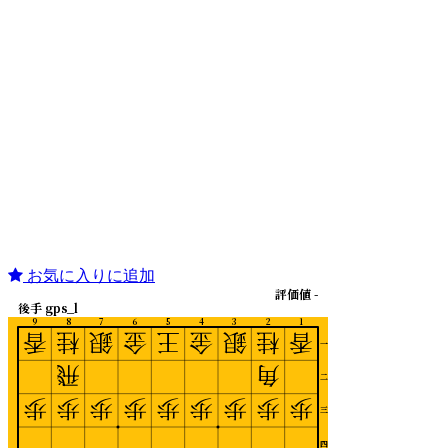
お気に入りに追加
評価値 -
後手 gps_l
9
8
7
6
5
4
3
2
1
香
桂
銀
金
王
金
銀
桂
香
一
飛
角
二
歩
歩
歩
歩
歩
歩
歩
歩
歩
三
四