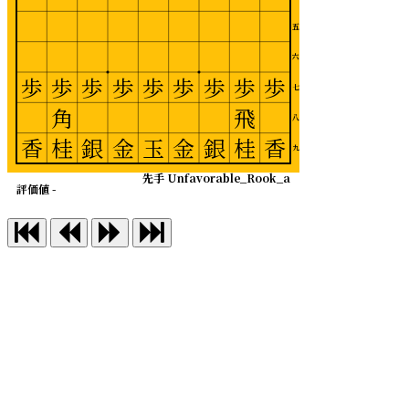
五
六
歩
歩
歩
歩
歩
歩
歩
歩
歩
七
角
飛
八
香
桂
銀
金
玉
金
銀
桂
香
九
先手 Unfavorable_Rook_a
評価値 -