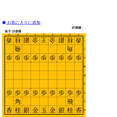
お気に入りに追加
評価値 -
後手 沼春雄
9
8
7
6
5
4
3
2
1
香
桂
銀
金
王
金
銀
桂
香
一
飛
角
二
歩
歩
歩
歩
歩
歩
歩
歩
歩
三
四
五
六
歩
歩
歩
歩
歩
歩
歩
歩
歩
七
角
飛
八
香
桂
銀
金
玉
金
銀
桂
香
九