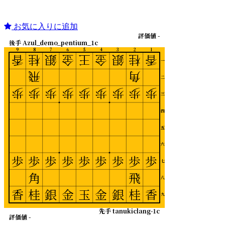
お気に入りに追加
評価値 -
後手 Azul_demo_pentium_1c
9
8
7
6
5
4
3
2
1
香
桂
銀
金
王
金
銀
桂
香
一
飛
角
二
歩
歩
歩
歩
歩
歩
歩
歩
歩
三
四
五
六
歩
歩
歩
歩
歩
歩
歩
歩
歩
七
角
飛
八
香
桂
銀
金
玉
金
銀
桂
香
九
先手 tanukiclang-1c
評価値 -