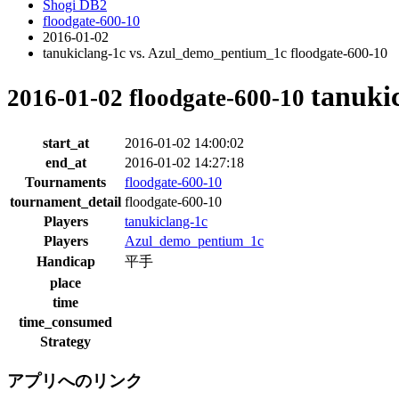
Shogi DB2
floodgate-600-10
2016-01-02
tanukiclang-1c vs. Azul_demo_pentium_1c floodgate-600-10
tanuki
2016-01-02 floodgate-600-10
start_at
2016-01-02 14:00:02
end_at
2016-01-02 14:27:18
Tournaments
floodgate-600-10
tournament_detail
floodgate-600-10
Players
tanukiclang-1c
Players
Azul_demo_pentium_1c
Handicap
平手
place
time
time_consumed
Strategy
アプリへのリンク