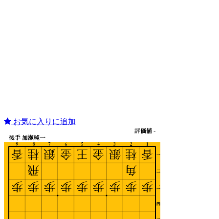
お気に入りに追加
評価値 -
後手 加瀬純一
9
8
7
6
5
4
3
2
1
香
桂
銀
金
王
金
銀
桂
香
一
飛
角
二
歩
歩
歩
歩
歩
歩
歩
歩
歩
三
四