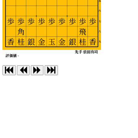
五
六
歩
歩
歩
歩
歩
歩
歩
歩
歩
七
角
飛
八
香
桂
銀
金
玉
金
銀
桂
香
九
先手 依田有司
評価値 -