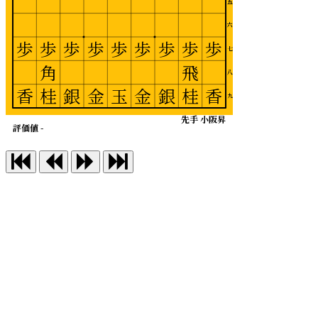
五
六
歩
歩
歩
歩
歩
歩
歩
歩
歩
七
角
飛
八
香
桂
銀
金
玉
金
銀
桂
香
九
先手 小阪昇
評価値 -