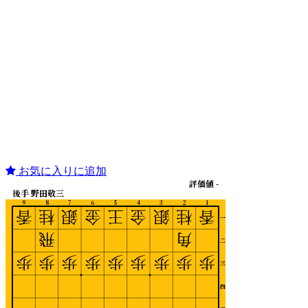
お気に入りに追加
評価値 -
後手 野田敬三
9
8
7
6
5
4
3
2
1
香
桂
銀
金
王
金
銀
桂
香
一
飛
角
二
歩
歩
歩
歩
歩
歩
歩
歩
歩
三
四