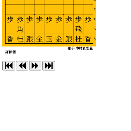
六
歩
歩
歩
歩
歩
歩
歩
歩
歩
七
角
飛
八
香
桂
銀
金
玉
金
銀
桂
香
九
先手 中村真梨花
評価値 -