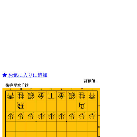
お気に入りに追加
評価値 -
後手 早水千紗
9
8
7
6
5
4
3
2
1
香
桂
銀
金
王
金
銀
桂
香
一
飛
角
二
歩
歩
歩
歩
歩
歩
歩
歩
歩
三
四
五