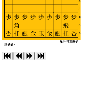
五
六
歩
歩
歩
歩
歩
歩
歩
歩
歩
七
角
飛
八
香
桂
銀
金
玉
金
銀
桂
香
九
先手 林葉直子
評価値 -