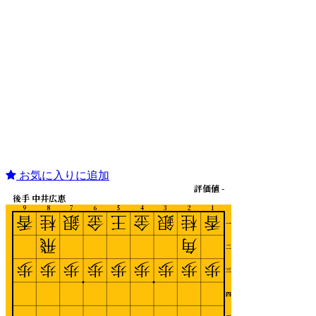
お気に入りに追加
評価値 -
後手 中井広恵
9
8
7
6
5
4
3
2
1
香
桂
銀
金
王
金
銀
桂
香
一
飛
角
二
歩
歩
歩
歩
歩
歩
歩
歩
歩
三
四