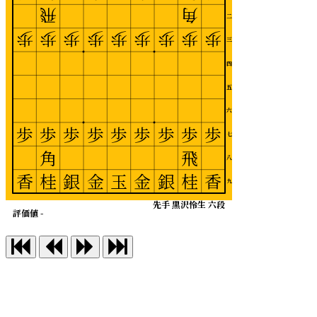
飛
角
二
歩
歩
歩
歩
歩
歩
歩
歩
歩
三
四
五
六
歩
歩
歩
歩
歩
歩
歩
歩
歩
七
角
飛
八
香
桂
銀
金
玉
金
銀
桂
香
九
先手 黒沢怜生 六段
評価値 -