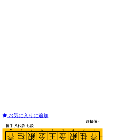
お気に入りに追加
評価値 -
後手 八代弥 七段
9
8
7
6
5
4
3
2
1
香
桂
銀
金
王
金
銀
桂
香
一