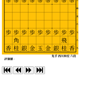
歩
歩
歩
歩
歩
歩
歩
歩
歩
三
四
五
六
歩
歩
歩
歩
歩
歩
歩
歩
歩
七
角
飛
八
香
桂
銀
金
玉
金
銀
桂
香
九
先手 西川和宏 六段
評価値 -