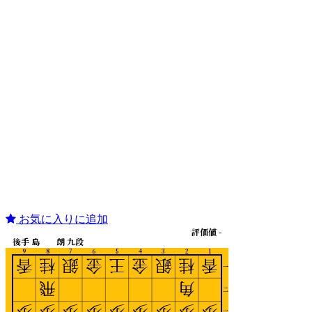
お気に入りに追加
評価値 -
後手 島 朗 九段
9
8
7
6
5
4
3
2
1
香
桂
銀
金
王
金
銀
桂
香
一
飛
角
二