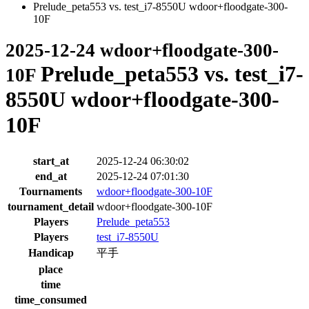
Prelude_peta553 vs. test_i7-8550U wdoor+floodgate-300-
10F
2025-12-24 wdoor+floodgate-300-
Prelude_peta553 vs. test_i7-
10F
8550U wdoor+floodgate-300-
10F
start_at
2025-12-24 06:30:02
end_at
2025-12-24 07:01:30
Tournaments
wdoor+floodgate-300-10F
tournament_detail
wdoor+floodgate-300-10F
Players
Prelude_peta553
Players
test_i7-8550U
Handicap
平手
place
time
time_consumed