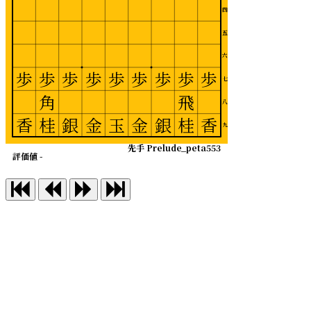
四
五
六
歩
歩
歩
歩
歩
歩
歩
歩
歩
七
角
飛
八
香
桂
銀
金
玉
金
銀
桂
香
九
先手 Prelude_peta553
評価値 -