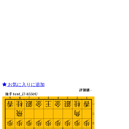
お気に入りに追加
評価値 -
後手 test_i7-8550U
9
8
7
6
5
4
3
2
1
香
桂
銀
金
王
金
銀
桂
香
一
飛
角
二
歩
歩
歩
歩
歩
歩
歩
歩
歩
三