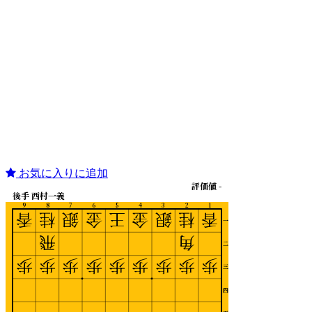
お気に入りに追加
評価値 -
後手 西村一義
9
8
7
6
5
4
3
2
1
香
桂
銀
金
王
金
銀
桂
香
一
飛
角
二
歩
歩
歩
歩
歩
歩
歩
歩
歩
三
四