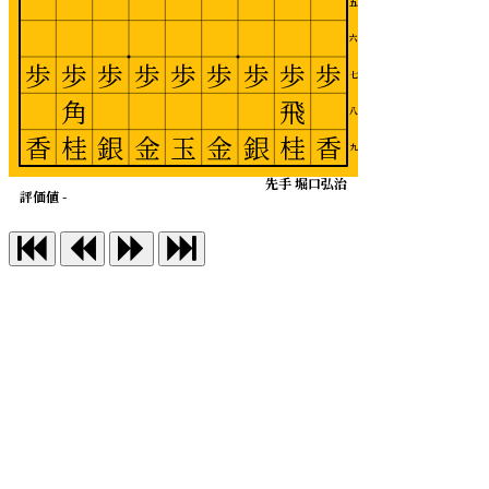
五
六
歩
歩
歩
歩
歩
歩
歩
歩
歩
七
角
飛
八
香
桂
銀
金
玉
金
銀
桂
香
九
先手 堀口弘治
評価値 -