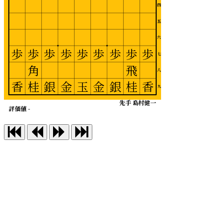
四
五
六
歩
歩
歩
歩
歩
歩
歩
歩
歩
七
角
飛
八
香
桂
銀
金
玉
金
銀
桂
香
九
先手 島村健一
評価値 -