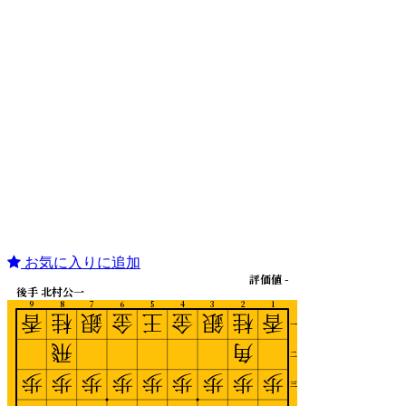
お気に入りに追加
評価値 -
後手 北村公一
9
8
7
6
5
4
3
2
1
香
桂
銀
金
王
金
銀
桂
香
一
飛
角
二
歩
歩
歩
歩
歩
歩
歩
歩
歩
三