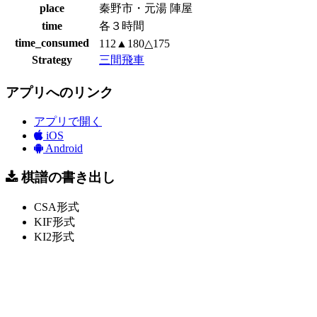
place
秦野市・元湯 陣屋
time
各３時間
time_consumed
112▲180△175
Strategy
三間飛車
アプリへのリンク
アプリで開く
iOS
Android
棋譜の書き出し
CSA形式
KIF形式
KI2形式