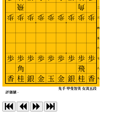
飛
角
二
歩
歩
歩
歩
歩
歩
歩
歩
歩
三
四
五
六
歩
歩
歩
歩
歩
歩
歩
歩
歩
七
角
飛
八
香
桂
銀
金
玉
金
銀
桂
香
九
先手 甲斐智美 女流五段
評価値 -