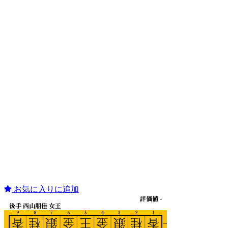
お気に入りに追加
評価値 -
後手 西山朋佳 女王
9
8
7
6
5
4
3
2
1
香
桂
銀
金
王
金
銀
桂
香
一