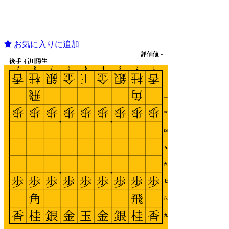
お気に入りに追加
評価値 -
後手 石川陽生
9
8
7
6
5
4
3
2
1
香
桂
銀
金
王
金
銀
桂
香
一
飛
角
二
歩
歩
歩
歩
歩
歩
歩
歩
歩
三
四
五
六
歩
歩
歩
歩
歩
歩
歩
歩
歩
七
角
飛
八
香
桂
銀
金
玉
金
銀
桂
香
九