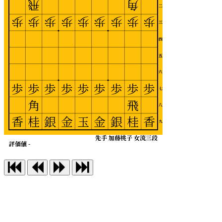
飛
角
二
歩
歩
歩
歩
歩
歩
歩
歩
歩
三
四
五
六
歩
歩
歩
歩
歩
歩
歩
歩
歩
七
角
飛
八
香
桂
銀
金
玉
金
銀
桂
香
九
先手 加藤桃子 女流三段
評価値 -