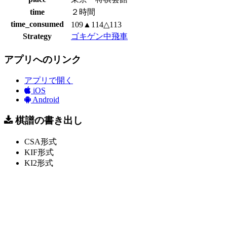
time
２時間
time_consumed
109▲114△113
Strategy
ゴキゲン中飛車
アプリへのリンク
アプリで開く
iOS
Android
棋譜の書き出し
CSA形式
KIF形式
KI2形式