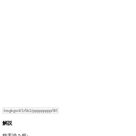
解説
指手読み筋: