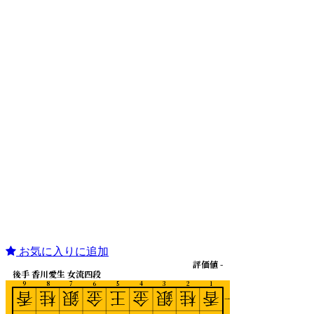
お気に入りに追加
評価値 -
後手 香川愛生 女流四段
9
8
7
6
5
4
3
2
1
香
桂
銀
金
王
金
銀
桂
香
一