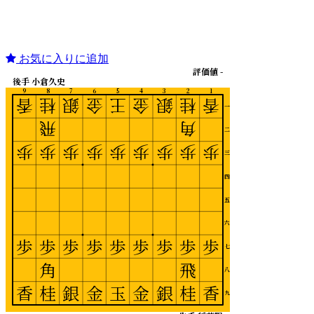
お気に入りに追加
評価値 -
後手 小倉久史
9
8
7
6
5
4
3
2
1
香
桂
銀
金
王
金
銀
桂
香
一
飛
角
二
歩
歩
歩
歩
歩
歩
歩
歩
歩
三
四
五
六
歩
歩
歩
歩
歩
歩
歩
歩
歩
七
角
飛
八
香
桂
銀
金
玉
金
銀
桂
香
九