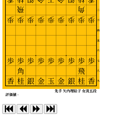
飛
角
二
歩
歩
歩
歩
歩
歩
歩
歩
歩
三
四
五
六
歩
歩
歩
歩
歩
歩
歩
歩
歩
七
角
飛
八
香
桂
銀
金
玉
金
銀
桂
香
九
先手 矢内理絵子 女流五段
評価値 -