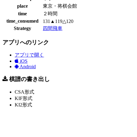
place
東京・将棋会館
time
２時間
time_consumed
131▲119△120
Strategy
四間飛車
アプリへのリンク
アプリで開く
iOS
Android
棋譜の書き出し
CSA形式
KIF形式
KI2形式