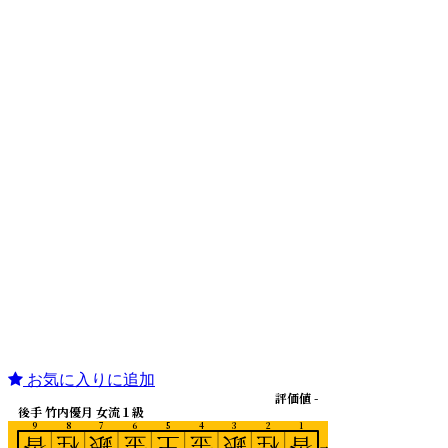
お気に入りに追加
評価値 -
後手 竹内優月 女流１級
9
8
7
6
5
4
3
2
1
香
桂
銀
金
王
金
銀
桂
香
一