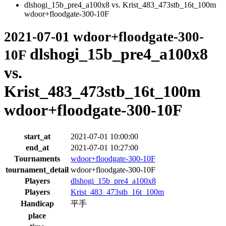
dlshogi_15b_pre4_a100x8 vs. Krist_483_473stb_16t_100m
wdoor+floodgate-300-10F
2021-07-01 wdoor+floodgate-300-
dlshogi_15b_pre4_a100x8
10F
vs.
Krist_483_473stb_16t_100m
wdoor+floodgate-300-10F
start_at
2021-07-01 10:00:00
end_at
2021-07-01 10:27:00
Tournaments
wdoor+floodgate-300-10F
tournament_detail
wdoor+floodgate-300-10F
Players
dlshogi_15b_pre4_a100x8
Players
Krist_483_473stb_16t_100m
Handicap
平手
place