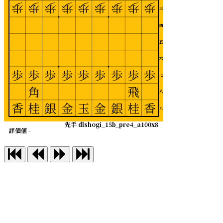
歩
歩
歩
歩
歩
歩
歩
歩
歩
三
四
五
六
歩
歩
歩
歩
歩
歩
歩
歩
歩
七
角
飛
八
香
桂
銀
金
玉
金
銀
桂
香
九
先手 dlshogi_15b_pre4_a100x8
評価値 -