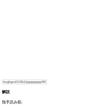
解説
指手読み筋: