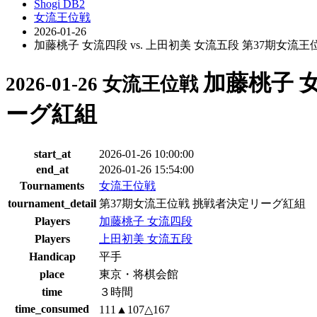
Shogi DB2
女流王位戦
2026-01-26
加藤桃子 女流四段 vs. 上田初美 女流五段 第37期女流
加藤桃子 女
2026-01-26 女流王位戦
ーグ紅組
start_at
2026-01-26 10:00:00
end_at
2026-01-26 15:54:00
Tournaments
女流王位戦
tournament_detail
第37期女流王位戦 挑戦者決定リーグ紅組
Players
加藤桃子 女流四段
Players
上田初美 女流五段
Handicap
平手
place
東京・将棋会館
time
３時間
time_consumed
111▲107△167