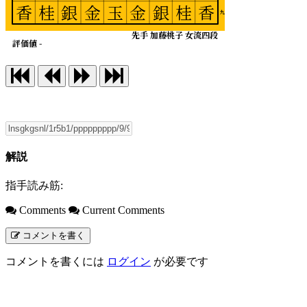
香
桂
銀
金
玉
金
銀
桂
香
九
先手 加藤桃子 女流四段
評価値 -
解説
指手読み筋:
Comments
Current Comments
コメントを書く
コメントを書くには
ログイン
が必要です