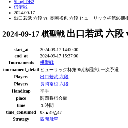
Shogi DB2
棋聖戦
2024-09-17
出口若武 六段 vs. 長岡裕也 六段 ヒューリック杯第96
出口若武 六段 
2024-09-17 棋聖戦
start_at
2024-09-17 14:00:00
end_at
2024-09-17 15:37:00
Tournaments
棋聖戦
tournament_detail
ヒューリック杯第96期棋聖戦 一次予選
Players
出口若武 六段
Players
長岡裕也 六段
Handicap
平手
place
関西将棋会館
time
１時間
time_consumed
93▲49△47
Strategy
四間飛車