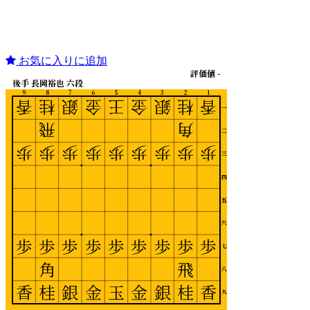
お気に入りに追加
評価値 -
後手 長岡裕也 六段
9
8
7
6
5
4
3
2
1
香
桂
銀
金
王
金
銀
桂
香
一
飛
角
二
歩
歩
歩
歩
歩
歩
歩
歩
歩
三
四
五
六
歩
歩
歩
歩
歩
歩
歩
歩
歩
七
角
飛
八
香
桂
銀
金
玉
金
銀
桂
香
九