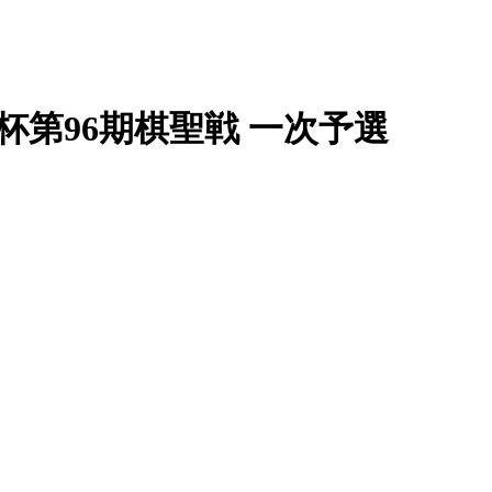
ク杯第96期棋聖戦 一次予選