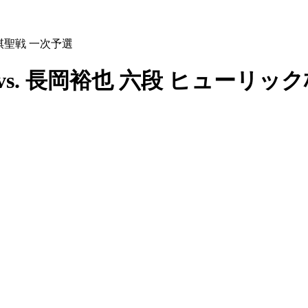
期棋聖戦 一次予選
vs. 長岡裕也 六段 ヒューリッ