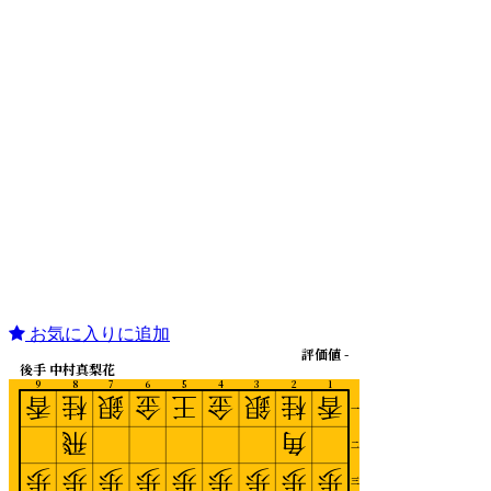
お気に入りに追加
評価値 -
後手 中村真梨花
9
8
7
6
5
4
3
2
1
香
桂
銀
金
王
金
銀
桂
香
一
飛
角
二
歩
歩
歩
歩
歩
歩
歩
歩
歩
三