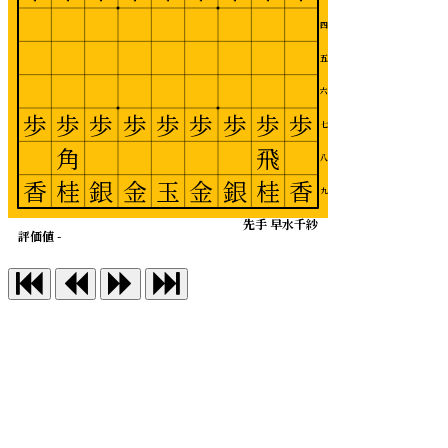
四
五
六
歩
歩
歩
歩
歩
歩
歩
歩
歩
七
角
飛
八
香
桂
銀
金
玉
金
銀
桂
香
九
先手 早水千紗
評価値 -