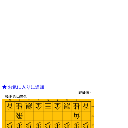
お気に入りに追加
評価値 -
後手 丸山忠久
9
8
7
6
5
4
3
2
1
香
桂
銀
金
王
金
銀
桂
香
一
飛
角
二
歩
歩
歩
歩
歩
歩
歩
歩
歩
三