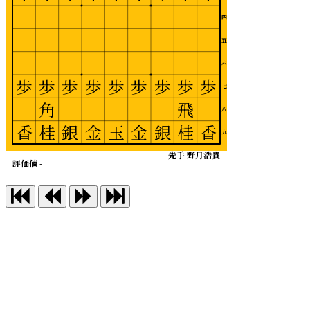
四
五
六
歩
歩
歩
歩
歩
歩
歩
歩
歩
七
角
飛
八
香
桂
銀
金
玉
金
銀
桂
香
九
先手 野月浩貴
評価値 -