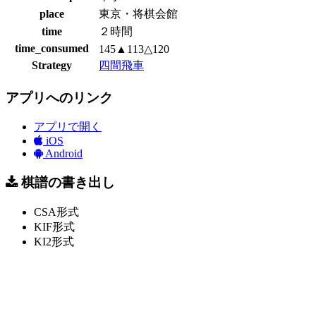
place
東京・将棋会館
time
２時間
time_consumed
145▲113△120
Strategy
四間飛車
アプリへのリンク
アプリで開く
iOS
Android
棋譜の書き出し
CSA形式
KIF形式
KI2形式