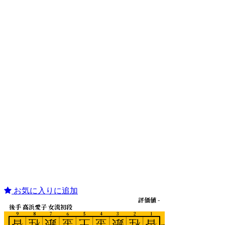
お気に入りに追加
評価値 -
後手 高浜愛子 女流初段
9
8
7
6
5
4
3
2
1
香
桂
銀
金
王
金
銀
桂
香
一