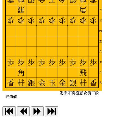
飛
角
二
歩
歩
歩
歩
歩
歩
歩
歩
歩
三
四
五
六
歩
歩
歩
歩
歩
歩
歩
歩
歩
七
角
飛
八
香
桂
銀
金
玉
金
銀
桂
香
九
先手 石高澄恵 女流三段
評価値 -