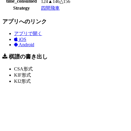
time_consumed
124▲146△156
Strategy
四間飛車
アプリへのリンク
アプリで開く
iOS
Android
棋譜の書き出し
CSA形式
KIF形式
KI2形式