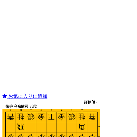
お気に入りに追加
評価値 -
後手 今泉健司 五段
9
8
7
6
5
4
3
2
1
香
桂
銀
金
王
金
銀
桂
香
一
飛
角
二