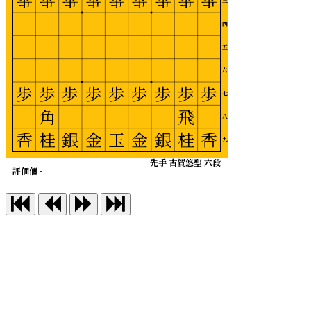
歩
歩
歩
歩
歩
歩
歩
歩
歩
三
四
五
六
歩
歩
歩
歩
歩
歩
歩
歩
歩
七
角
飛
八
香
桂
銀
金
玉
金
銀
桂
香
九
先手 古賀悠聖 六段
評価値 -