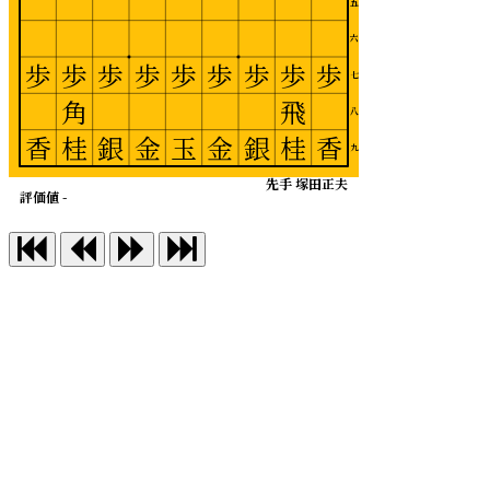
五
六
歩
歩
歩
歩
歩
歩
歩
歩
歩
七
角
飛
八
香
桂
銀
金
玉
金
銀
桂
香
九
先手 塚田正夫
評価値 -