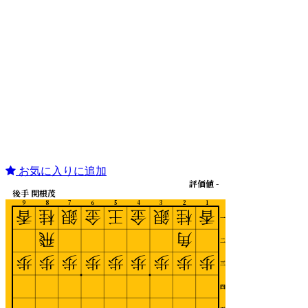
お気に入りに追加
評価値 -
後手 関根茂
9
8
7
6
5
4
3
2
1
香
桂
銀
金
王
金
銀
桂
香
一
飛
角
二
歩
歩
歩
歩
歩
歩
歩
歩
歩
三
四