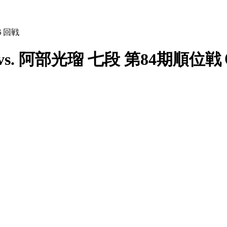
６回戦
vs. 阿部光瑠 七段 第84期順