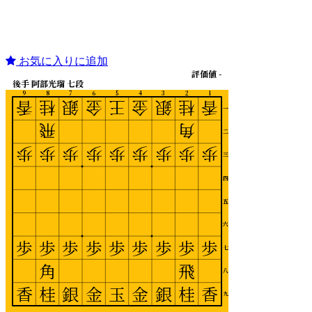
お気に入りに追加
評価値 -
後手 阿部光瑠 七段
9
8
7
6
5
4
3
2
1
香
桂
銀
金
王
金
銀
桂
香
一
飛
角
二
歩
歩
歩
歩
歩
歩
歩
歩
歩
三
四
五
六
歩
歩
歩
歩
歩
歩
歩
歩
歩
七
角
飛
八
香
桂
銀
金
玉
金
銀
桂
香
九