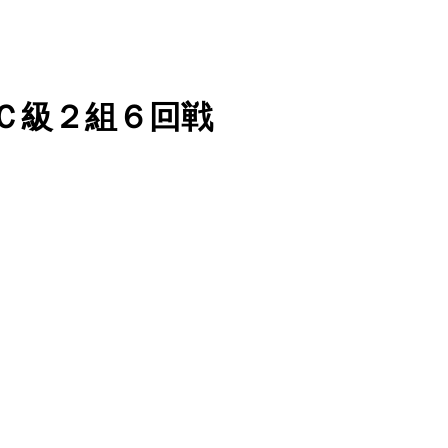
位戦Ｃ級２組６回戦