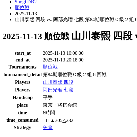
Shogi DB2
順位戦
2025-11-13
山川泰熙 四段 vs. 阿部光瑠 七段 第84期順位戦Ｃ級２組
山川泰熙 四段 
2025-11-13 順位戦
start_at
2025-11-13 10:00:00
end_at
2025-11-13 20:18:00
Tournaments
順位戦
tournament_detail
第84期順位戦Ｃ級２組６回戦
Players
山川泰熙 四段
Players
阿部光瑠 七段
Handicap
平手
place
東京・将棋会館
time
6時間
time_consumed
111▲305△232
Strategy
矢倉