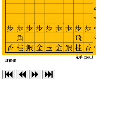
五
六
歩
歩
歩
歩
歩
歩
歩
歩
歩
七
角
飛
八
香
桂
銀
金
玉
金
銀
桂
香
九
先手 gps_l
評価値 -