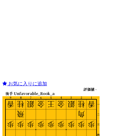
お気に入りに追加
評価値 -
後手 Unfavorable_Rook_a
9
8
7
6
5
4
3
2
1
香
桂
銀
金
王
金
銀
桂
香
一
飛
角
二
歩
歩
歩
歩
歩
歩
歩
歩
歩
三
四