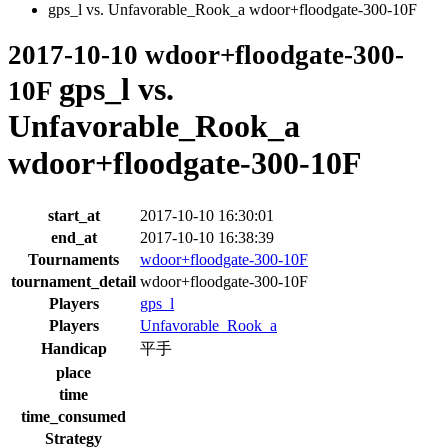
gps_l vs. Unfavorable_Rook_a wdoor+floodgate-300-10F
2017-10-10 wdoor+floodgate-300-
gps_l vs.
10F
Unfavorable_Rook_a
wdoor+floodgate-300-10F
start_at
2017-10-10 16:30:01
end_at
2017-10-10 16:38:39
Tournaments
wdoor+floodgate-300-10F
tournament_detail
wdoor+floodgate-300-10F
Players
gps_l
Players
Unfavorable_Rook_a
Handicap
平手
place
time
time_consumed
Strategy