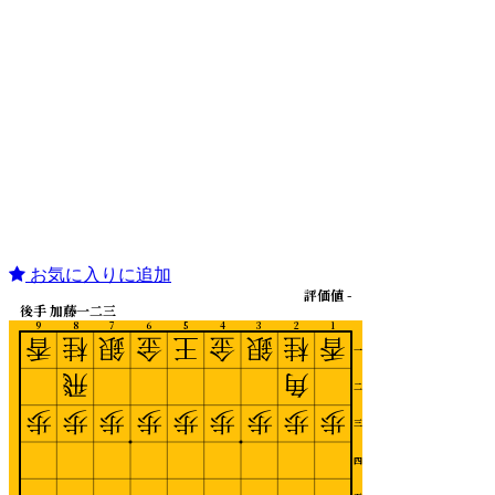
お気に入りに追加
評価値 -
後手 加藤一二三
9
8
7
6
5
4
3
2
1
香
桂
銀
金
王
金
銀
桂
香
一
飛
角
二
歩
歩
歩
歩
歩
歩
歩
歩
歩
三
四