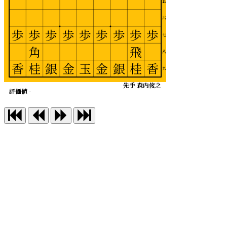
五
六
歩
歩
歩
歩
歩
歩
歩
歩
歩
七
角
飛
八
香
桂
銀
金
玉
金
銀
桂
香
九
先手 森内俊之
評価値 -