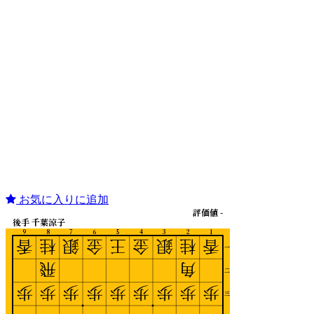
お気に入りに追加
評価値 -
後手 千葉涼子
9
8
7
6
5
4
3
2
1
香
桂
銀
金
王
金
銀
桂
香
一
飛
角
二
歩
歩
歩
歩
歩
歩
歩
歩
歩
三