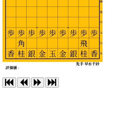
四
五
六
歩
歩
歩
歩
歩
歩
歩
歩
歩
七
角
飛
八
香
桂
銀
金
玉
金
銀
桂
香
九
先手 早水千紗
評価値 -