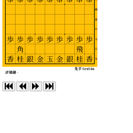
四
五
六
歩
歩
歩
歩
歩
歩
歩
歩
歩
七
角
飛
八
香
桂
銀
金
玉
金
銀
桂
香
九
先手 test4n
評価値 -