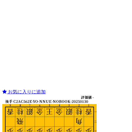
お気に入りに追加
評価値 -
後手 C2AC562E-YO-NNUE-NOBOOK-20250130
9
8
7
6
5
4
3
2
1
香
桂
銀
金
王
金
銀
桂
香
一
飛
角
二
歩
歩
歩
歩
歩
歩
歩
歩
歩
三