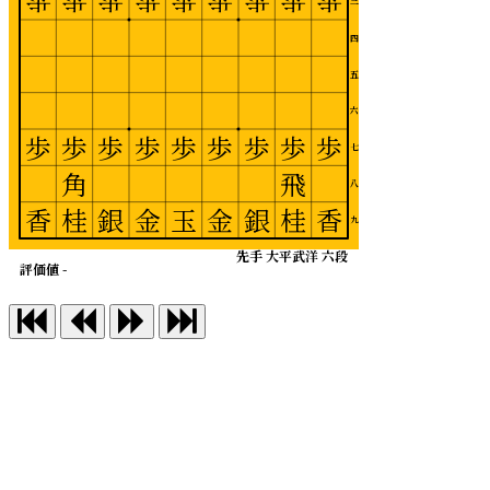
歩
歩
歩
歩
歩
歩
歩
歩
歩
三
四
五
六
歩
歩
歩
歩
歩
歩
歩
歩
歩
七
角
飛
八
香
桂
銀
金
玉
金
銀
桂
香
九
先手 大平武洋 六段
評価値 -