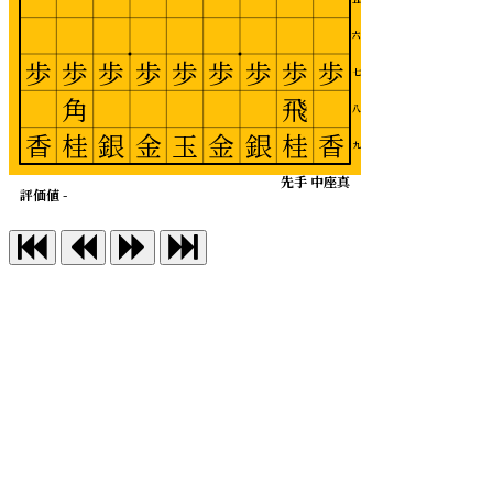
六
歩
歩
歩
歩
歩
歩
歩
歩
歩
七
角
飛
八
香
桂
銀
金
玉
金
銀
桂
香
九
先手 中座真
評価値 -