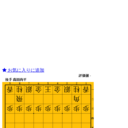
お気に入りに追加
評価値 -
後手 高田尚平
9
8
7
6
5
4
3
2
1
香
桂
銀
金
王
金
銀
桂
香
一
飛
角
二
歩
歩
歩
歩
歩
歩
歩
歩
歩
三
四
五