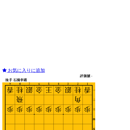
お気に入りに追加
評価値 -
後手 石橋幸緒
9
8
7
6
5
4
3
2
1
香
桂
銀
金
王
金
銀
桂
香
一
飛
角
二
歩
歩
歩
歩
歩
歩
歩
歩
歩
三
四
五