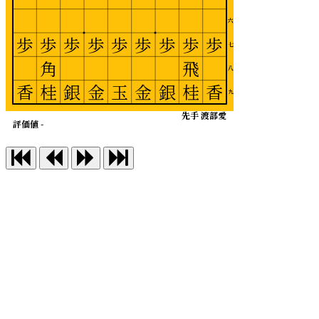
六
歩
歩
歩
歩
歩
歩
歩
歩
歩
七
角
飛
八
香
桂
銀
金
玉
金
銀
桂
香
九
先手 渡部愛
評価値 -