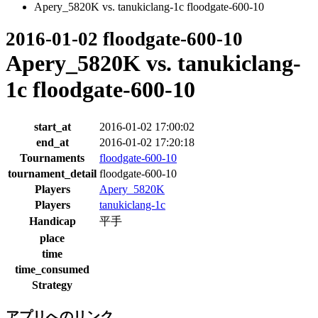
Apery_5820K vs. tanukiclang-1c floodgate-600-10
2016-01-02 floodgate-600-10
Apery_5820K vs. tanukiclang-
1c floodgate-600-10
start_at
2016-01-02 17:00:02
end_at
2016-01-02 17:20:18
Tournaments
floodgate-600-10
tournament_detail
floodgate-600-10
Players
Apery_5820K
Players
tanukiclang-1c
Handicap
平手
place
time
time_consumed
Strategy
アプリへのリンク