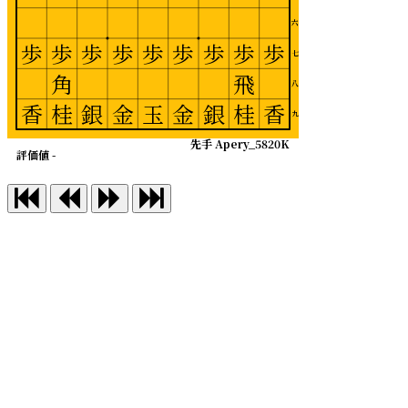
六
歩
歩
歩
歩
歩
歩
歩
歩
歩
七
角
飛
八
香
桂
銀
金
玉
金
銀
桂
香
九
先手 Apery_5820K
評価値 -