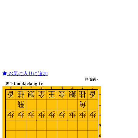
お気に入りに追加
評価値 -
後手 tanukiclang-1c
9
8
7
6
5
4
3
2
1
香
桂
銀
金
王
金
銀
桂
香
一
飛
角
二
歩
歩
歩
歩
歩
歩
歩
歩
歩
三
四
五