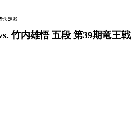
級者決定戦
vs. 竹内雄悟 五段 第39期竜王