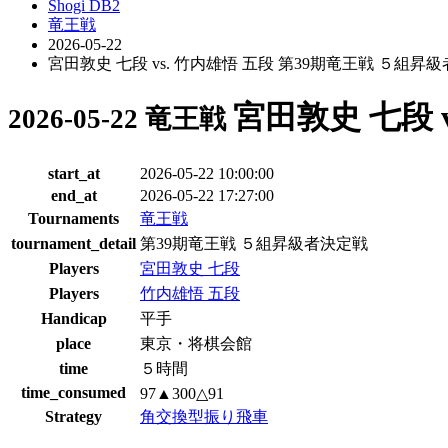
Shogi DB2
竜王戦
2026-05-22
宮田敦史 七段 vs. 竹内雄悟 五段 第39期竜王戦 ５組昇
宮田敦史 七段 
2026-05-22 竜王戦
start_at
2026-05-22 10:00:00
end_at
2026-05-22 17:27:00
Tournaments
竜王戦
tournament_detail
第39期竜王戦 ５組昇級者決定戦
Players
宮田敦史 七段
Players
竹内雄悟 五段
Handicap
平手
place
東京・将棋会館
time
５時間
time_consumed
97▲300△91
Strategy
角交換型振り飛車