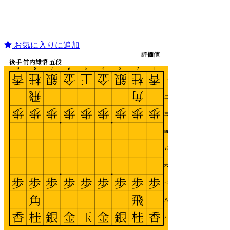
お気に入りに追加
評価値 -
後手 竹内雄悟 五段
9
8
7
6
5
4
3
2
1
香
桂
銀
金
王
金
銀
桂
香
一
飛
角
二
歩
歩
歩
歩
歩
歩
歩
歩
歩
三
四
五
六
歩
歩
歩
歩
歩
歩
歩
歩
歩
七
角
飛
八
香
桂
銀
金
玉
金
銀
桂
香
九