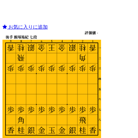
お気に入りに追加
評価値 -
後手 飯塚祐紀 七段
9
8
7
6
5
4
3
2
1
香
桂
銀
金
王
金
銀
桂
香
一
飛
角
二
歩
歩
歩
歩
歩
歩
歩
歩
歩
三
四
五
六
歩
歩
歩
歩
歩
歩
歩
歩
歩
七
角
飛
八
香
桂
銀
金
玉
金
銀
桂
香
九