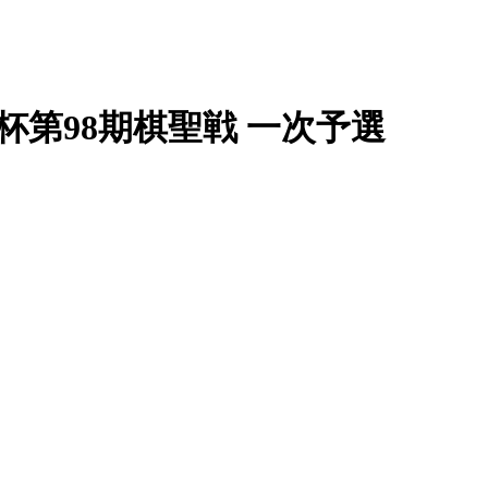
ク杯第98期棋聖戦 一次予選