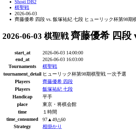
Shogi DB2
棋聖戦
2026-06-03
齊藤優希 四段 vs. 飯塚祐紀 七段 ヒューリック杯第98
齊藤優希 四段 
2026-06-03 棋聖戦
start_at
2026-06-03 14:00:00
end_at
2026-06-03 16:03:00
Tournaments
棋聖戦
tournament_detail
ヒューリック杯第98期棋聖戦 一次予選
Players
齊藤優希 四段
Players
飯塚祐紀 七段
Handicap
平手
place
東京・将棋会館
time
１時間
time_consumed
97▲49△60
Strategy
相掛かり