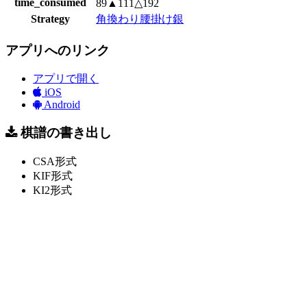
time_consumed
89▲111△192
Strategy
角換わり腰掛け銀
アプリへのリンク
アプリで開く
iOS
Android
棋譜の書き出し
CSA形式
KIF形式
KI2形式