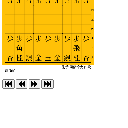
歩
歩
歩
歩
歩
歩
歩
歩
歩
三
四
五
六
歩
歩
歩
歩
歩
歩
歩
歩
歩
七
角
飛
八
香
桂
銀
金
玉
金
銀
桂
香
九
先手 岡部怜央 四段
評価値 -