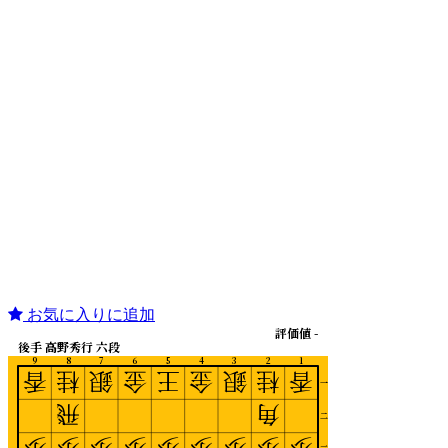
お気に入りに追加
評価値 -
後手 高野秀行 六段
9
8
7
6
5
4
3
2
1
香
桂
銀
金
王
金
銀
桂
香
一
飛
角
二