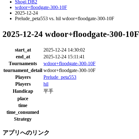
Shogi DB2
wdoor+floodgate-300-10F
2025-12-24
Prelude_peta553 vs. hil wdoor+floodgate-300-10F
2025-12-24 wdoor+floodgate-300-10
start_at
2025-12-24 14:30:02
end_at
2025-12-24 15:11:41
Tournaments
wdoor+floodgate-300-10F
tournament_detail
wdoor+floodgate-300-10F
Players
Prelude_peta553
Players
hil
Handicap
平手
place
time
time_consumed
Strategy
アプリへのリンク