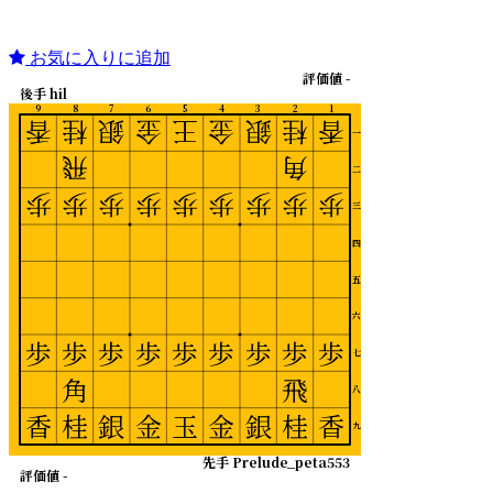
お気に入りに追加
評価値 -
後手 hil
9
8
7
6
5
4
3
2
1
香
桂
銀
金
王
金
銀
桂
香
一
飛
角
二
歩
歩
歩
歩
歩
歩
歩
歩
歩
三
四
五
六
歩
歩
歩
歩
歩
歩
歩
歩
歩
七
角
飛
八
香
桂
銀
金
玉
金
銀
桂
香
九
先手 Prelude_peta553
評価値 -