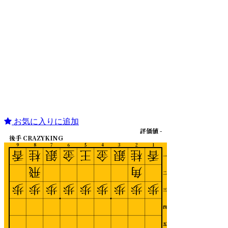
お気に入りに追加
評価値 -
後手 CRAZYKING
9
8
7
6
5
4
3
2
1
香
桂
銀
金
王
金
銀
桂
香
一
飛
角
二
歩
歩
歩
歩
歩
歩
歩
歩
歩
三
四
五