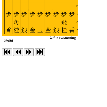
六
歩
歩
歩
歩
歩
歩
歩
歩
歩
七
角
飛
八
香
桂
銀
金
玉
金
銀
桂
香
九
先手 NewMorning
評価値 -