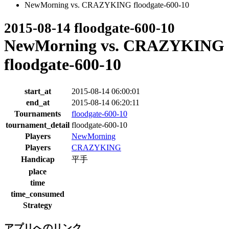
NewMorning vs. CRAZYKING floodgate-600-10
2015-08-14 floodgate-600-10
NewMorning vs. CRAZYKING
floodgate-600-10
start_at
2015-08-14 06:00:01
end_at
2015-08-14 06:20:11
Tournaments
floodgate-600-10
tournament_detail
floodgate-600-10
Players
NewMorning
Players
CRAZYKING
Handicap
平手
place
time
time_consumed
Strategy
アプリへのリンク