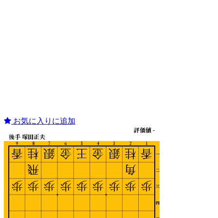
お気に入りに追加
評価値 -
後手 塚田正夫
9
8
7
6
5
4
3
2
1
香
桂
銀
金
王
金
銀
桂
香
一
飛
角
二
歩
歩
歩
歩
歩
歩
歩
歩
歩
三
四