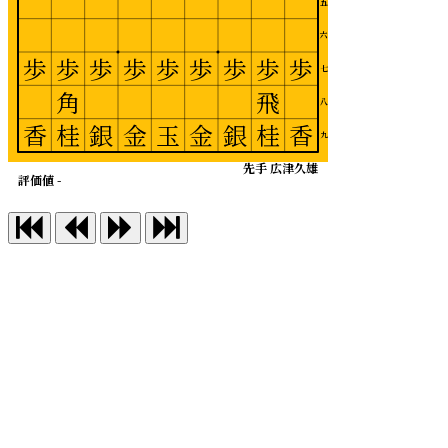
五
六
歩
歩
歩
歩
歩
歩
歩
歩
歩
七
角
飛
八
香
桂
銀
金
玉
金
銀
桂
香
九
先手 広津久雄
評価値 -