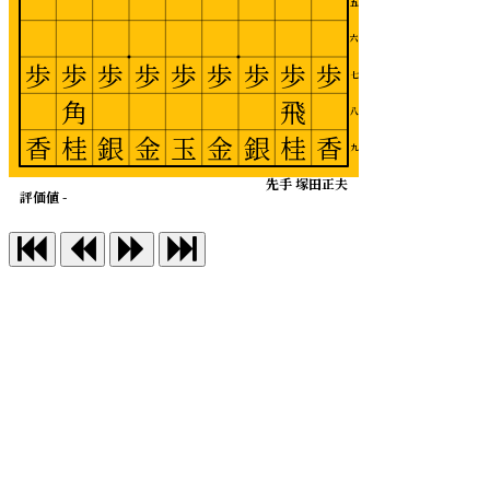
五
六
歩
歩
歩
歩
歩
歩
歩
歩
歩
七
角
飛
八
香
桂
銀
金
玉
金
銀
桂
香
九
先手 塚田正夫
評価値 -