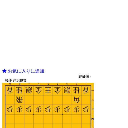
お気に入りに追加
評価値 -
後手 芹沢博文
9
8
7
6
5
4
3
2
1
香
桂
銀
金
王
金
銀
桂
香
一
飛
角
二
歩
歩
歩
歩
歩
歩
歩
歩
歩
三
四