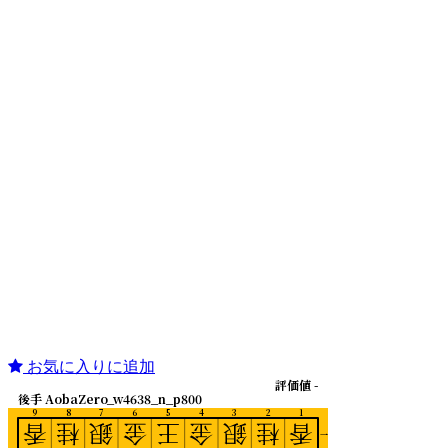
お気に入りに追加
評価値 -
後手 AobaZero_w4638_n_p800
9
8
7
6
5
4
3
2
1
香
桂
銀
金
王
金
銀
桂
香
一