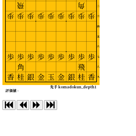
飛
角
二
歩
歩
歩
歩
歩
歩
歩
歩
歩
三
四
五
六
歩
歩
歩
歩
歩
歩
歩
歩
歩
七
角
飛
八
香
桂
銀
金
玉
金
銀
桂
香
九
先手 komadokun_depth1
評価値 -