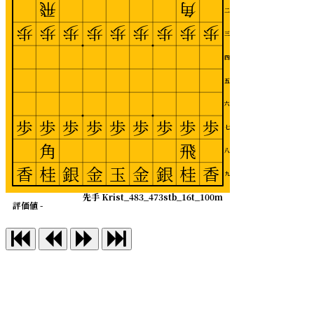
飛
角
二
歩
歩
歩
歩
歩
歩
歩
歩
歩
三
四
五
六
歩
歩
歩
歩
歩
歩
歩
歩
歩
七
角
飛
八
香
桂
銀
金
玉
金
銀
桂
香
九
先手 Krist_483_473stb_16t_100m
評価値 -