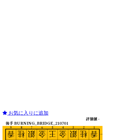
お気に入りに追加
評価値 -
後手 BURNING_BRIDGE_210701
9
8
7
6
5
4
3
2
1
香
桂
銀
金
王
金
銀
桂
香
一