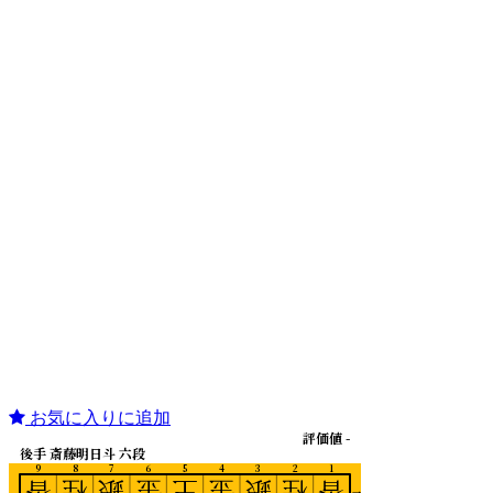
お気に入りに追加
評価値 -
後手 斎藤明日斗 六段
9
8
7
6
5
4
3
2
1
香
桂
銀
金
王
金
銀
桂
香
一