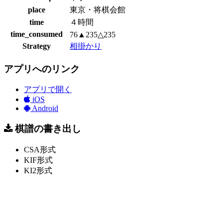
place
東京・将棋会館
time
４時間
time_consumed
76▲235△235
Strategy
相掛かり
アプリへのリンク
アプリで開く
iOS
Android
棋譜の書き出し
CSA形式
KIF形式
KI2形式