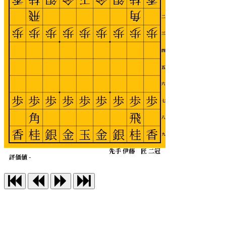
飛
角
二
歩
歩
歩
歩
歩
歩
歩
歩
歩
三
四
五
六
歩
歩
歩
歩
歩
歩
歩
歩
歩
七
角
飛
八
香
桂
銀
金
玉
金
銀
桂
香
九
先手 伊藤 匠 二冠
評価値 -