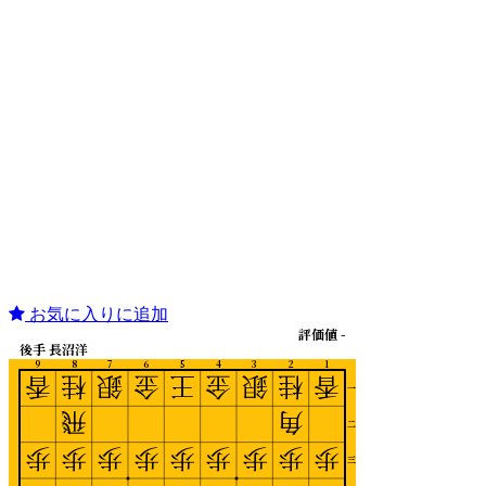
お気に入りに追加
評価値 -
後手 長沼洋
9
8
7
6
5
4
3
2
1
香
桂
銀
金
王
金
銀
桂
香
一
飛
角
二
歩
歩
歩
歩
歩
歩
歩
歩
歩
三