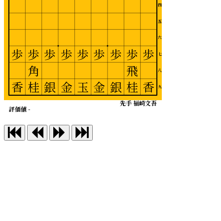
四
五
六
歩
歩
歩
歩
歩
歩
歩
歩
歩
七
角
飛
八
香
桂
銀
金
玉
金
銀
桂
香
九
先手 福崎文吾
評価値 -