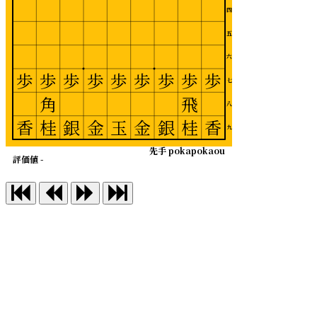
四
五
六
歩
歩
歩
歩
歩
歩
歩
歩
歩
七
角
飛
八
香
桂
銀
金
玉
金
銀
桂
香
九
先手 pokapokaou
評価値 -