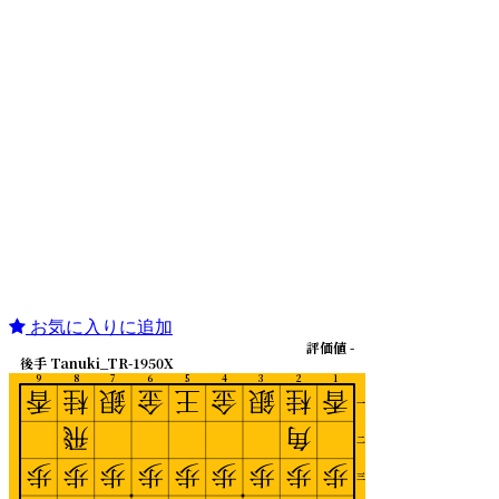
お気に入りに追加
評価値 -
後手 Tanuki_TR-1950X
9
8
7
6
5
4
3
2
1
香
桂
銀
金
王
金
銀
桂
香
一
飛
角
二
歩
歩
歩
歩
歩
歩
歩
歩
歩
三