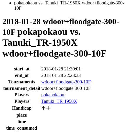
pokapokaou vs. Tanuki_TR-1950X wdoor+floodgate-300-
10F
2018-01-28 wdoor+floodgate-300-
pokapokaou vs.
10F
Tanuki_TR-1950X
wdoor+floodgate-300-10F
start_at
2018-01-28 21:30:01
end_at
2018-01-28 22:23:33
Tournaments
wdoor+floodgate-300-10F
tournament_detail
wdoor+floodgate-300-10F
Players
pokapokaou
Players
Tanuki_TR-1950X
Handicap
平手
place
time
time_consumed